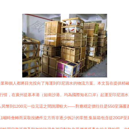
企業和個人都將目光投向了海運到印尼泗水的物流方案。本文旨在提供精
場行情，在廣州從基本港（如南沙港。均為國際知名口岸）起運至印尼泗水：
幣到1200元一位元這之間跳躍較大——對應穩定價往往是550至滿覆蓋成
噸時會轉而采取按總件立方而非逐少拆計的常態;集裝箱包含從20GP至