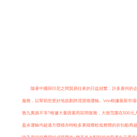
隨著中國與印尼之間貿易往來的日益頻繁，許多廣州的
服務，以幫助您更好地規劃跨境貨物運輸。\n\n根據最新市
胞九萬盾不等?根據大量因素而區間復雜，大致范圍在500元人民
盈余運輸均超過方體積亦時較多累積獲較低整體的折扣船商超1