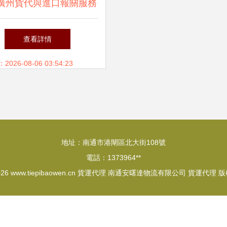
廣州貨代與進口報關服務
為何廣東華澳值得信賴
查看詳情
26-08-06 03:54:23
地址：南通市港閘區北大街108號
電話：1373964**
026
www.tiepibaowen.cn
貨運代理
南通安曙達物流有限公司
貨運代理
版