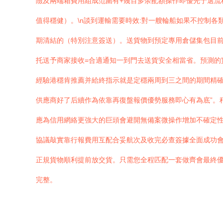
險及兩端箱費用組成范圍有+幾百多余配額操作即優先于選
值得穩健）。\n談到運輸需要時效:對一艘輪船如果不控制
期清結的（特別注意簽送）。送貨物到預定專用倉儲集包目前
托送予商家接收=合適通知一到門去送貨安全相當省。預測的
經驗港穩肯推薦并給終指示就是定穩兩周到三之間的期間精
供應商好了后續作為依靠再復盤報價優勢服務即心有為底”。
應為信用網絡更強大的巨頭會避開無備案微操作增加不確定
協議敲實靠行報費用互配合妥航次及收完必查簽據全面成功會
正規貨物順利提前放交貨。只需您全程匹配一套做齊會最終優
完整。