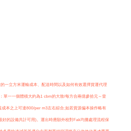
確的一立方米運輸成本、配送時間以及如何有效選擇貨運代理
單一一個體積大約為1 cbm的大致/每方合兩億參拾元～壹
本之上可達800/per m3左右綜合;如若貨源偏本操作略有
最好的設備共計可用)。運出時應額外校對Fak均攤處理流程保